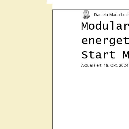
Daniela Maria Luc
PERSÖNLICHKEITSENTWIC
Modula
energe
Energetisches Heilen
Ga
Start 
Energiearbeit Schweiz
G
Aktualisiert:
18. Okt. 2024