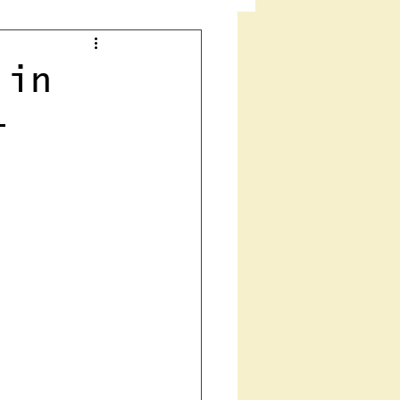
 in
-
e Heilung
n