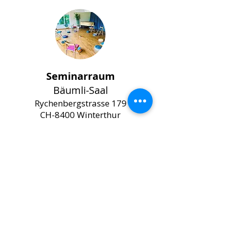
Seminarraum
Bäumli-Saal
Rychenbergstrasse 179
CH-8400 Winterthur
Wartebereich mit Garderobe
Lift
Zwei Toiletten und eine Dusche
Sonnenterasse
Bushaltestelle direkt unten am Gebäude
Kostenlose
Parkplätze
Goldenberg