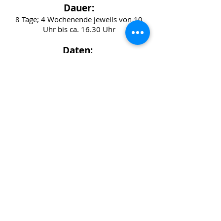
Dauer:
8 Tage; 4 Wochenende jeweils von 10
Uhr bis ca. 16.30 Uhr
Daten:
siehe
"Termine"
Preis:
CHF 2160.--
Voraussetzung:
Modul 1 bis 3 energetisches Heilen und
Lehren. Eventuell wird auch eine
gleichwertige Vorbildung akzeptiert.
Anmelden
Anmeldungen sind verbindlich
Energie-Bewegung-Transformation.ch