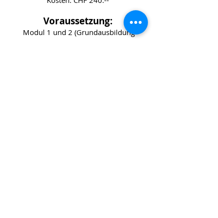
Kosten: CHF 240.--
Voraussetzung:
Modul 1 und 2 (Grundausbildung
Anmelden
Anmeldungen sind verbindlich
Energie-Bewegung-Transformation.ch
Praxis Space for Bliss, 1. Stockwerk, c/o
Gleiserei GmbH, Rundstrasse 5, CH-
8400 Winterthu
r
Tel: +41 (0)
78 630 95 75
info@energie-bewegung-transformation.ch
© 2016–2026 Energie-Bewegung-
Transformation.ch – Alle Rechte
vorbehalten.
Ausbildung in energetischer Heilarbeit &
ganzheitlicher Begleitung I
Impressum
I
ABGs